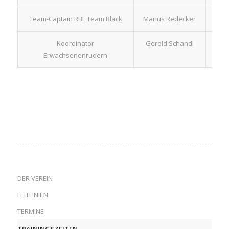
Team-Captain RBL Team Black
Marius Redecker
teaml
Koordinator
Gerold Schandl
g
Erwachsenenrudern
DER VEREIN
LEITLINIEN
TERMINE
TRAININGSZEITEN