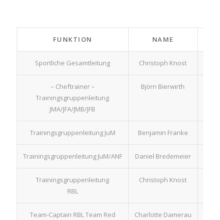
FUNKTION
NAME
Sportliche Gesamtleitung
Christoph Knost
c
– Cheftrainer –
Björn Bierwirth
b
Trainingsgruppenleitung
JMA/JFA/JMB/JFB
Trainingsgruppenleitung JuM
Benjamin Franke
be
Trainingsgruppenleitung JuM/ANF
Daniel Bredemeier
da
Trainingsgruppenleitung
Christoph Knost
c
RBL
Team-Captain RBL Team Red
Charlotte Damerau
team