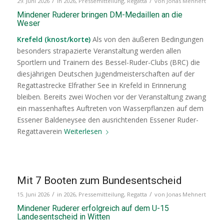
/
/
29. Juni 2026
in
2026
,
Pressemitteilung
,
Regatta
von
Jonas Mehnert
Mindener Ruderer bringen DM-Medaillen an die
Weser
Krefeld (knost/korte)
Als von den äußeren Bedingungen
besonders strapazierte Veranstaltung werden allen
Sportlern und Trainern des Bessel-Ruder-Clubs (BRC) die
diesjährigen Deutschen Jugendmeisterschaften auf der
Regattastrecke Elfrather See in Krefeld in Erinnerung
bleiben. Bereits zwei Wochen vor der Veranstaltung zwang
ein massenhaftes Auftreten von Wasserpflanzen auf dem
Essener Baldeneysee den ausrichtenden Essener Ruder-
Regattaverein
Weiterlesen
Mit 7 Booten zum Bundesentscheid
/
/
15. Juni 2026
in
2026
,
Pressemitteilung
,
Regatta
von
Jonas Mehnert
Mindener Ruderer erfolgreich auf dem U-15
Landesentscheid in Witten