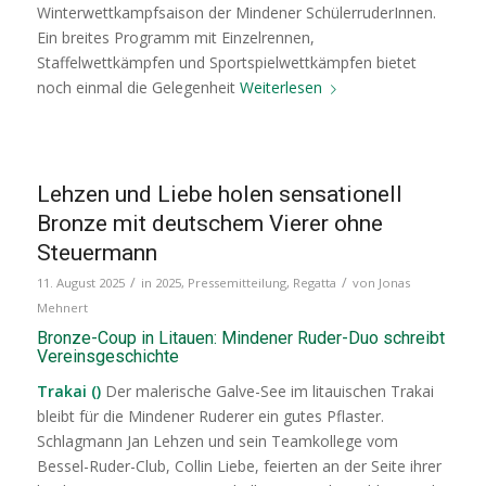
Winterwettkampfsaison der Mindener SchülerruderInnen.
Ein breites Programm mit Einzelrennen,
Staffelwettkämpfen und Sportspielwettkämpfen bietet
noch einmal die Gelegenheit
Weiterlesen
Lehzen und Liebe holen sensationell
Bronze mit deutschem Vierer ohne
Steuermann
/
/
11. August 2025
in
2025
,
Pressemitteilung
,
Regatta
von
Jonas
Mehnert
Bronze-Coup in Litauen: Mindener Ruder-Duo schreibt
Vereinsgeschichte
Trakai ()
Der malerische Galve-See im litauischen Trakai
bleibt für die Mindener Ruderer ein gutes Pflaster.
Schlagmann Jan Lehzen und sein Teamkollege vom
Bessel-Ruder-Club, Collin Liebe, feierten an der Seite ihrer