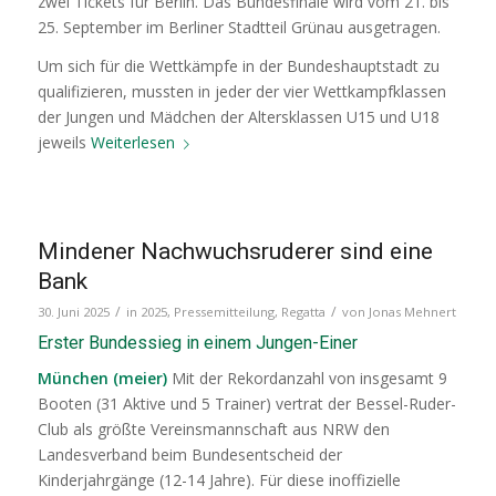
zwei Tickets für Berlin. Das Bundesfinale wird vom 21. bis
25. September im Berliner Stadtteil Grünau ausgetragen.
Um sich für die Wettkämpfe in der Bundeshauptstadt zu
qualifizieren, mussten in jeder der vier Wettkampfklassen
der Jungen und Mädchen der Altersklassen U15 und U18
jeweils
Weiterlesen
Mindener Nachwuchsruderer sind eine
Bank
/
/
30. Juni 2025
in
2025
,
Pressemitteilung
,
Regatta
von
Jonas Mehnert
Erster Bundessieg in einem Jungen-Einer
München (meier)
Mit der Rekordanzahl von insgesamt 9
Booten (31 Aktive und 5 Trainer) vertrat der Bessel-Ruder-
Club als größte Vereinsmannschaft aus NRW den
Landesverband beim Bundesentscheid der
Kinderjahrgänge (12-14 Jahre). Für diese inoffizielle