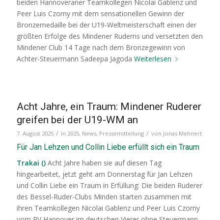
beiden Hannoveraner Teamkollegen Nicolai Gablenz und
Peer Luis Czorny mit dem sensationellen Gewinn der
Bronzemedaille bei der U19-Weltmeisterschaft einen der
größten Erfolge des Mindener Ruderns und versetzten den
Mindener Club 14 Tage nach dem Bronzegewinn von
Achter-Steuermann Sadeepa Jagoda
Weiterlesen
Acht Jahre, ein Traum: Mindener Ruderer
greifen bei der U19-WM an
/
/
7. August 2025
in
2025
,
News
,
Pressemitteilung
von
Jonas Mehnert
Für Jan Lehzen und Collin Liebe erfüllt sich ein Traum
Trakai ()
Acht Jahre haben sie auf diesen Tag
hingearbeitet, jetzt geht am Donnerstag für Jan Lehzen
und Collin Liebe ein Traum in Erfüllung: Die beiden Ruderer
des Bessel-Ruder-Clubs Minden starten zusammen mit
ihren Teamkollegen Nicolai Gablenz und Peer Luis Czorny
vom RV Hannover im deutschen Vierer ohne Steuermann