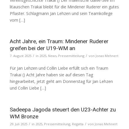
Vereinsgeschichte Trakai () Der malerische Galve-See im
litauischen Trakai bleibt für die Mindener Ruderer ein gutes
Pflaster. Schlagmann Jan Lehzen und sein Teamkollege
vom […]
Acht Jahre, ein Traum: Mindener Ruderer
greifen bei der U19-WM an
/
/
7. August 2025
in
2025
,
News
,
Pressemitteilung
von
Jonas Mehnert
Für Jan Lehzen und Collin Liebe erfüllt sich ein Traum
Trakai () Acht Jahre haben sie auf diesen Tag
hingearbeitet, jetzt geht am Donnerstag für Jan Lehzen
und Collin Liebe […]
Sadeepa Jagoda steuert den U23-Achter zu
WM Bronze
/
/
29. Juli 2025
in
2025
,
Pressemitteilung
,
Regatta
von
Jonas Mehnert