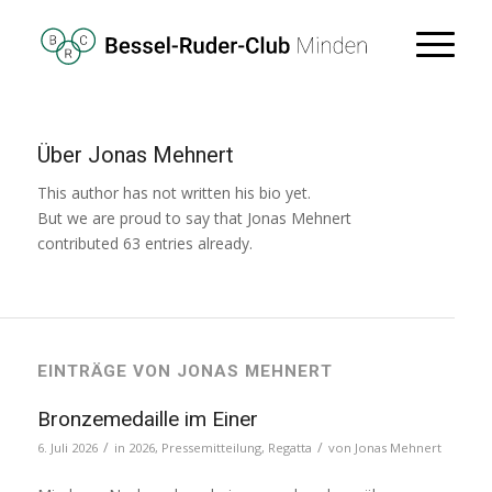
Über
Jonas Mehnert
This author has not written his bio yet.
But we are proud to say that
Jonas Mehnert
contributed 63 entries already.
EINTRÄGE VON JONAS MEHNERT
Bronzemedaille im Einer
/
/
6. Juli 2026
in
2026
,
Pressemitteilung
,
Regatta
von
Jonas Mehnert