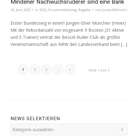
Mindener Nachwuchsruderer sind eine Bank
/
/
30. Juni 2025
in
2025
,
Pressemitteilung
,
Regatta
von
Jonas Mehnert
Erster Bundessieg in einem Jungen-Einer München (meier)
Mit der Rekordanzahl von insgesamt 9 Booten (31 Aktive
und 5 Trainer) vertrat der Bessel-Ruder-Club als größte
Vereinsmannschaft aus NRW den Landesverband beim […]
1
2
3
›
»
Seite 1 von 7
NEWS SELEKTIEREN
News
selektieren