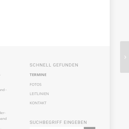
U1
Pl
SCHNELL GEFUNDEN
TERMINE
r
FOTOS
nd -
LEITLINIEN
KONTAKT
der-
band
SUCHBEGRIFF EINGEBEN