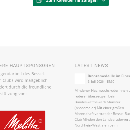
Zum Kalender hinzufügen
ERE HAUPTSPONSOREN
LATEST NEWS
ugendarbeit des Bessel-
Bronzemedaille im Eine
r-Clubs wird maßgeblich
6. Juli 2026 - 15:30
dert durch die freundliche
Mindener Nachwuchsruderinnen u
stützung von:
ruderer überzeugen beim
Bundeswettbewerb Münster
(bredemeier) Mit einer großen
Mannschaft vertrat der Bessel-Ru
Club Minden den Landesruderver
Nordrhein-Westfalen beim