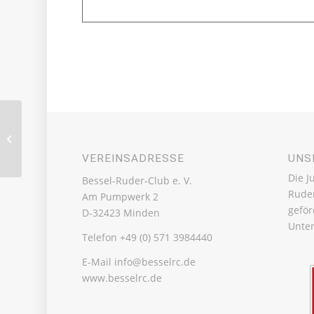
U23-Weltmeisterschaften
VEREINSADRESSE
UNS
Die J
Bessel-Ruder-Club e. V.
Rude
Am Pumpwerk 2
geför
D-32423 Minden
Unter
Telefon +49 (0) 571 3984440
E-Mail info@besselrc.de
www.besselrc.de