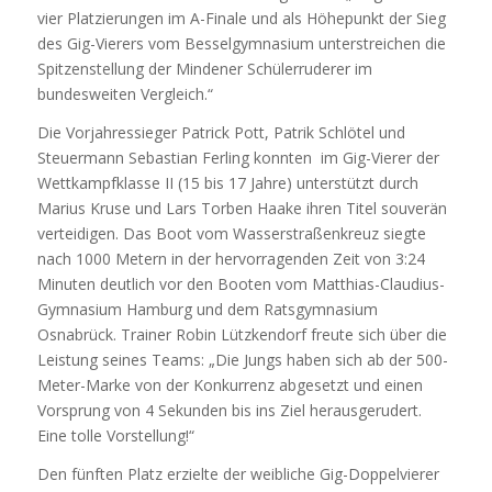
vier Platzierungen im A-Finale und als Höhepunkt der Sieg
des Gig-Vierers vom Besselgymnasium unterstreichen die
Spitzenstellung der Mindener Schülerruderer im
bundesweiten Vergleich.“
Die Vorjahressieger Patrick Pott, Patrik Schlötel und
Steuermann Sebastian Ferling konnten im Gig-Vierer der
Wettkampfklasse II (15 bis 17 Jahre) unterstützt durch
Marius Kruse und Lars Torben Haake ihren Titel souverän
verteidigen. Das Boot vom Wasserstraßenkreuz siegte
nach 1000 Metern in der hervorragenden Zeit von 3:24
Minuten deutlich vor den Booten vom Matthias-Claudius-
Gymnasium Hamburg und dem Ratsgymnasium
Osnabrück. Trainer Robin Lützkendorf freute sich über die
Leistung seines Teams: „Die Jungs haben sich ab der 500-
Meter-Marke von der Konkurrenz abgesetzt und einen
Vorsprung von 4 Sekunden bis ins Ziel herausgerudert.
Eine tolle Vorstellung!“
Den fünften Platz erzielte der weibliche Gig-Doppelvierer