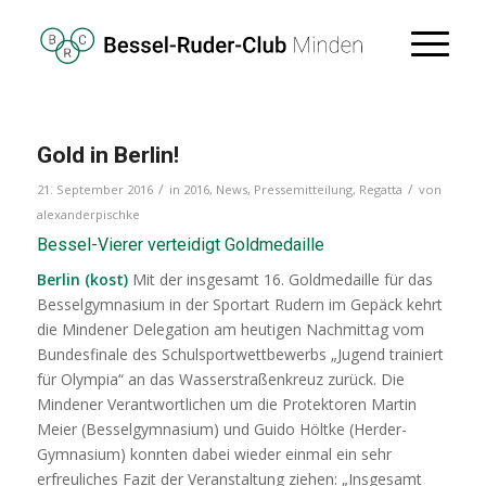
Gold in Berlin!
/
/
21. September 2016
in
2016
,
News
,
Pressemitteilung
,
Regatta
von
alexanderpischke
Bessel-Vierer verteidigt Goldmedaille
Berlin (kost)
Mit der insgesamt 16. Goldmedaille für das
Besselgymnasium in der Sportart Rudern im Gepäck kehrt
die Mindener Delegation am heutigen Nachmittag vom
Bundesfinale des Schulsportwettbewerbs „Jugend trainiert
für Olympia“ an das Wasserstraßenkreuz zurück.
Die
Mindener Verantwortlichen um die Protektoren Martin
Meier (Besselgymnasium) und Guido Höltke (Herder-
Gymnasium) konnten dabei wieder einmal ein sehr
erfreuliches Fazit der Veranstaltung ziehen: „Insgesamt