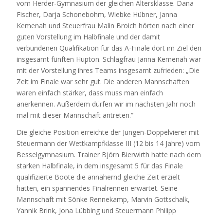
vom Herder-Gymnasium der gleichen Altersklasse. Dana
Fischer, Darja Schonebohm, Wiebke Hübner, Janna
Kemenah und Steuerfrau Malin Broich hörten nach einer
guten Vorstellung im Halbfinale und der damit
verbundenen Qualifikation für das A-Finale dort im Ziel den
insgesamt fünften Hupton. Schlagfrau Janna Kemenah war
mit der Vorstellung ihres Teams insgesamt zufrieden: „Die
Zeit im Finale war sehr gut. Die anderen Mannschaften
waren einfach stärker, dass muss man einfach
anerkennen. Außerdem dürfen wir im nächsten Jahr noch
mal mit dieser Mannschaft antreten.“
Die gleiche Position erreichte der Jungen-Doppelvierer mit
Steuermann der Wettkampfklasse III (12 bis 14 Jahre) vom
Besselgymnasium. Trainer Björn Bierwirth hatte nach dem
starken Halbfinale, in dem insgesamt 5 für das Finale
qualifizierte Boote die annähernd gleiche Zeit erzielt
hatten, ein spannendes Finalrennen erwartet. Seine
Mannschaft mit Sönke Rennekamp, Marvin Gottschalk,
Yannik Brink, Jona Lübbing und Steuermann Philipp