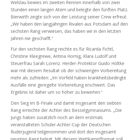
Welslau bewies im zweiten Rennen innerhalb von zwei
Stunden einen langen Atem und belegte den fünften Platz.
Bierwirth zeigte sich von der Leistung seiner Crew erfreut:
„Wir haben den langjährigen Rivalen aus Potsdam auf den
sechsten Rang verwiesen, das haben wir in den letzten
Jahren nie geschafft.“
Für den sechsten Rang reichte es für Ricarda Fichtl,
Christine Kleegrewe, Antina Hornig, Klara Ludolf und
Steuerfrau Sarah Lorenz. Herder-Protektor Guido Höltke
war mit diesem Resultat ob der schwierigen Vorbereitung
mehr als zufrieden: „Im Vorfeld haben krankheitsbedingte
Ausfälle eine geregelte Vorbereitung erschwert. Das
Ergebnis ist daher um so höher zu bewerten.“
Den Sieg im B-Finale und damit insgesamt den siebten
Rang erreichte der Achter des Besselgymnasiums. „Die
Jungs haben zusätzlich noch an dem erstmals
veranstalteten Schüler-Achter-Cup der Deutschen
Ruderjugend teilgenommen und dort den insgesamt
neunten Rang belegt. Mit diesem Wettkampfformat soll