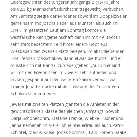
Leichtgewichten des jüngeren Jahrgangs B (15/16 Jahre,
bis 62,5 kg Mannschaftsdurchschnittsgewicht) verbuchen.
Am Samstag siegte der Mindener sowohl im Doppelzweier
gemeinsam mit Joscha Feder aus Münster als auch im
Einer. Im gesetzten Lauf am Sonntag konnte die
westfälische Renngemeinschaft dann im mit 49 Booten
sehr stark besetztem Feld hinter einem Boot aus
Wiesbaden den zweiten Platz belegen. Im abschließenden
Einer fehlten Makschakow dann etwas die Körner und er
musste sich mit Rang 6 zufriedengeben. „Auch hier sind
wir mit den Ergebnissen im Zweier sehr zufrieden und
blicken gespannt auf den weiteren Saisonverlauf“, war
Trainer Jona Lembcke mit der Leistung des 16-jährigen
Schülers sehr zufrieden.
Jeweils mit zweiten Plätzen glänzten die Athleten in der
gewichtsoffenen Klasse des gleichen Jahrgangs. Sowohl
Darja Schonebohm, Stefanie Franke, Wiebke Hübner und
Janna Kemenah im Vierer ohne Steuerfrau als auch Patrik
Schlötel, Marius Kruse, Jonas Sommer, Lars Torben Haake