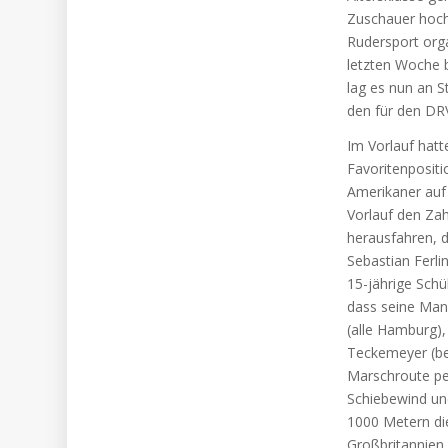
Zuschauer hoch
Rudersport org
letzten Woche b
lag es nun an 
den für den DR
Im Vorlauf hatt
Favoritenpositi
Amerikaner auf 
Vorlauf den Zah
herausfahren, d
Sebastian Ferl
15-jährige Sch
dass seine Man
(alle Hamburg),
Teckemeyer (be
Marschroute pe
Schiebewind un
1000 Metern di
Großbritannien 