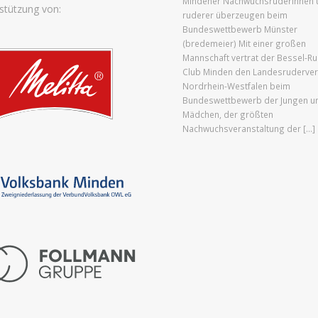
Mindener Nachwuchsruderinnen 
stützung von:
ruderer überzeugen beim
Bundeswettbewerb Münster
(bredemeier) Mit einer großen
Mannschaft vertrat der Bessel-Ru
Club Minden den Landesruderve
Nordrhein-Westfalen beim
Bundeswettbewerb der Jungen u
Mädchen, der größten
Nachwuchsveranstaltung der […]