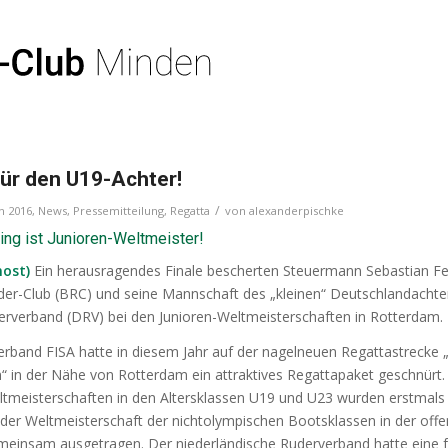
ür den U19-Achter!
/
in
2016
,
News
,
Pressemitteilung
,
Regatta
von
alexanderpischke
ing ist Junioren-Weltmeister!
ost)
Ein herausragendes Finale bescherten Steuermann Sebastian Fe
er-Club (BRC) und seine Mannschaft des „kleinen“ Deutschlandacht
rverband (DRV) bei den Junioren-Weltmeisterschaften in Rotterdam.
rband FISA hatte in diesem Jahr auf der nagelneuen Regattastrecke 
“ in der Nähe von Rotterdam ein attraktives Regattapaket geschnürt.
meisterschaften in den Altersklassen U19 und U23 wurden erstmals
er Weltmeisterschaft der nichtolympischen Bootsklassen in der off
emeinsam ausgetragen. Der niederländische Ruderverband hatte eine f