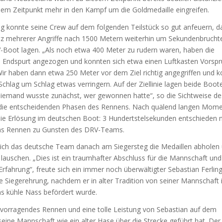
nem Zeitpunkt mehr in den Kampf um die Goldmedaille eingreifen.
ng konnte seine Crew auf dem folgenden Teilstück so gut anfeuern, d
tz mehrerer Angriffe nach 1500 Metern weiterhin um Sekundenbruchte
-Boot lagen. „Als noch etwa 400 Meter zu rudern waren, haben die
 Endspurt angezogen und konnten sich etwa einen Luftkasten Vorsp
ir haben dann etwa 250 Meter vor dem Ziel richtig angegriffen und 
chlag um Schlag etwas verringern. Auf der Ziellinie lagen beide Boot
 niemand wusste zunächst, wer gewonnen hatte“, so die Sichtweise de
die entscheidenden Phasen des Rennens. Nach quälend langen Mom
ie Erlösung im deutschen Boot: 3 Hundertstelsekunden entschieden 
as Rennen zu Gunsten des DRV-Teams.
 sich das deutsche Team danach am Siegersteg die Medaillen abholen
auschen. „Dies ist ein traumhafter Abschluss für die Mannschaft und 
 Erfahrung“, freute sich ein immer noch überwältigter Sebastian Ferlin
e Siegerehrung, nachdem er in alter Tradition von seiner Mannschaft
s kühle Nass befördert wurde.
ervorragendes Rennen und eine tolle Leistung von Sebastian auf dem
 seine Mannschaft wie ein alter Hase über die Strecke geführt hat. Der