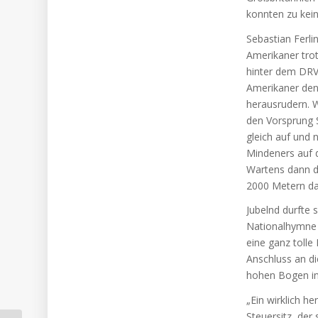
konnten zu kei
Sebastian Ferli
Amerikaner tro
hinter dem DRV
Amerikaner den
herausrudern. W
den Vorsprung S
gleich auf und
Mindeners auf 
Wartens dann d
2000 Metern d
Jubelnd durfte
Nationalhymne l
eine ganz tolle
Anschluss an di
hohen Bogen in
„Ein wirklich h
Steuersitz, der