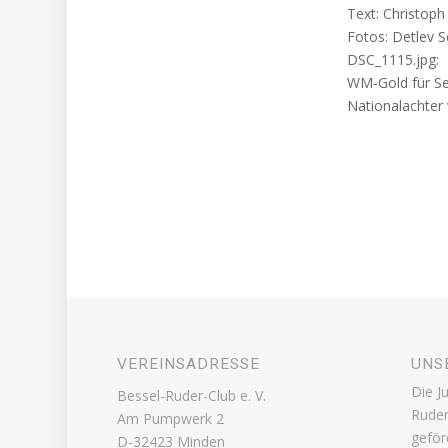
Text: Christoph
Fotos: Detlev 
DSC_1115.jpg:
WM-Gold für Se
Nationalachter
VEREINSADRESSE
UNS
Die J
Bessel-Ruder-Club e. V.
Ruder
Am Pumpwerk 2
geför
D-32423 Minden