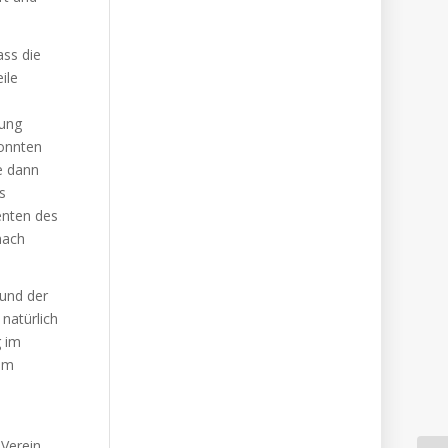
ass die
ile
rung
konnten
e dann
s
enten des
nach
 und der
natürlich
g im
 im
 Verein