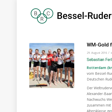
WM-Gold f
/
29. August 2016
Sebastian Ferl
Rotterdam (kn
vom Bessel-Rud
Deutschen Rude
Der Weltruderve
Alexander-Baan
Nachwuchs-Welt
zusammen mit d
Altersklasse g