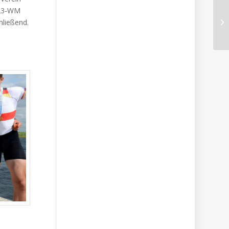
U23-WM
hließend.