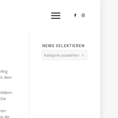
NEWS SELEKTIEREN
News
selektieren
rling
ers dem
„Willem-
 Die
enen
ür die