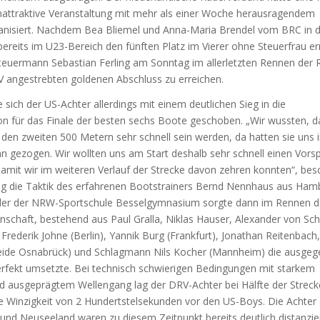
attraktive Veranstaltung mit mehr als einer Woche herausragendem
anisiert. Nachdem Bea Bliemel und Anna-Maria Brendel vom BRC in 
ereits im U23-Bereich den fünften Platz im Vierer ohne Steuerfrau er
Steuermann Sebastian Ferling am Sonntag im allerletzten Rennen der 
V angestrebten goldenen Abschluss zu erreichen.
e sich der US-Achter allerdings mit einem deutlichen Sieg in die
on für das Finale der besten sechs Boote geschoben. „Wir wussten, d
den zweiten 500 Metern sehr schnell sein werden, da hatten sie uns 
n gezogen. Wir wollten uns am Start deshalb sehr schnell einen Vors
amit wir im weiteren Verlauf der Strecke davon zehren konnten“, bes
ing die Taktik des erfahrenen Bootstrainers Bernd Nennhaus aus Ham
üler der NRW-Sportschule Besselgymnasium sorgte dann im Rennen d
nschaft, bestehend aus Paul Gralla, Niklas Hauser, Alexander von Sc
 Frederik Johne (Berlin), Yannik Burg (Frankfurt), Jonathan Reitenbach
ide Osnabrück) und Schlagmann Nils Kocher (Mannheim) die ausge
rfekt umsetzte. Bei technisch schwierigen Bedingungen mit starkem
d ausgeprägtem Wellengang lag der DRV-Achter bei Hälfte der Strec
e Winzigkeit von 2 Hundertstelsekunden vor den US-Boys. Die Achter
und Neuseeland waren zu diesem Zeitpunkt bereits deutlich distanzie