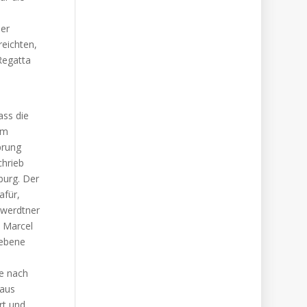
der
reichten,
Regatta
ass die
im
prung
chrieb
burg. Der
afür,
hwerdtner
, Marcel
gebene
ke nach
 aus
rt und