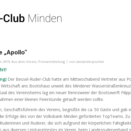
e „Apollo“
/
in
2019
,
Aus dem Verein
,
Pressemitteilung
von
alexanderpischke
hrt!
ng)
Der Bessel-Ruder-Club hatte am Mittwochabend Vertreter aus Pol
 Wirtschaft ans Bootshaus unweit des Mindener Wasserstraßenkreu
Saal des Vereinsheims lag ein neuer Rennzweier der Bootswerft Filipp
 Rahmen einer kleinen Feierstunde getauft werden sollte.
n, Geschäftsführerin des Vereins, begrüßte die ca. 50 Gäste und gab 
 die Erfolge des von der Volksbank Minden geförderten TopTeams. Z
uderinnen und Ruderer, die sich aufgrund der körperlichen Fähigkeit
n aus diversen Leistungstestes im Verein, beim Landesruderverband 