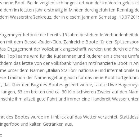
 neue Boot. Beide zeigten sich begeistert von der im Verein geleiste
d dem im letzten Jahr erstmalig in Minden durchgeführten Renntag d
 dem Wasserstraßenkreuz, der in diesem Jahr am Samstag, 13.07.201
agemeyer betonte die bereits 15 Jahre bestehende Verbundenheit d
en mit dem Bessel-Ruder-Club. Zahlreiche Boote für den Spitzenspor
das Engagement der Volksbank angeschafft werden und durch die fina
des TopTeams wird für die Ruderinnen und Ruderer ein sicheres Umfe
chdem das letzte von der Volksbank Minden mitfinanzierte Boot in A
lme unter dem Namen „Italian Stallion“ nationale und internationale
iese Tradition der Namensgebung auch für das neue Boot fortgeführt.
t, das über den Bug des Bootes geleert wurde, taufte Uwe Hagemey
 langen, 33 cm breiten und ca. 30 Kilo schweren Zweier auf den Na
ünschte ihm allzeit gute Fahrt und immer eine Handbreit Wasser unte
hrt des Bootes wurde im Hinblick auf das Wetter verzichtet. Stattdes
Fingerfood und kalten Getränken aus.
de