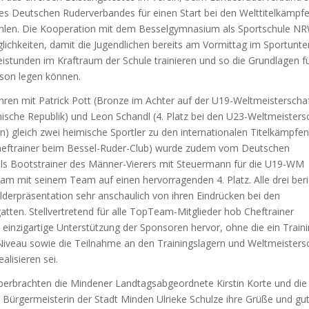
es Deutschen Ruderverbandes für einen Start bei den Welttitelkämpf
hlen. Die Kooperation mit dem Besselgymnasium als Sportschule NR
ichkeiten, damit die Jugendlichen bereits am Vormittag im Sportunter
eistunden im Kraftraum der Schule trainieren und so die Grundlagen f
ison legen können.
hren mit Patrick Pott (Bronze im Achter auf der U19-Weltmeisterschaf
ische Republik) und Leon Schandl (4. Platz bei den U23-Weltmeisters
n) gleich zwei heimische Sportler zu den internationalen Titelkämpfen
heftrainer beim Bessel-Ruder-Club) wurde zudem vom Deutschen
ls Bootstrainer des Männer-Vierers mit Steuermann für die U19-WM
am mit seinem Team auf einen hervorragenden 4. Platz. Alle drei ber
lderpräsentation sehr anschaulich von ihren Eindrücken bei den
atten. Stellvertretend für alle TopTeam-Mitglieder hob Cheftrainer
 einzigartige Unterstützung der Sponsoren hervor, ohne die ein Train
Niveau sowie die Teilnahme an den Trainingslagern und Weltmeisters
alisieren sei.
berbrachten die Mindener Landtagsabgeordnete Kirstin Korte und die
e Bürgermeisterin der Stadt Minden Ulrieke Schulze ihre Grüße und gu