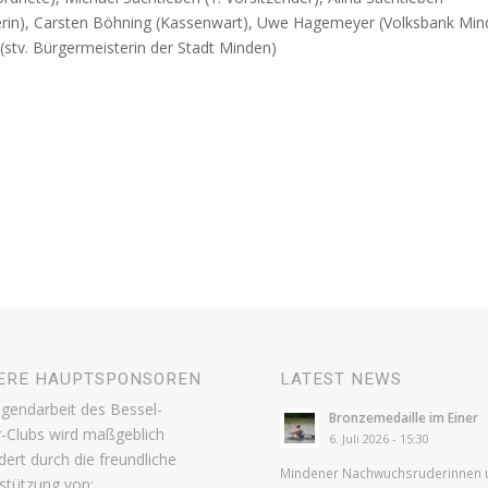
erin), Carsten Böhning (Kassenwart), Uwe Hagemeyer (Volksbank Min
 (stv. Bürgermeisterin der Stadt Minden)
ERE HAUPTSPONSOREN
LATEST NEWS
ugendarbeit des Bessel-
Bronzemedaille im Einer
-Clubs wird maßgeblich
6. Juli 2026 - 15:30
dert durch die freundliche
Mindener Nachwuchsruderinnen 
stützung von: