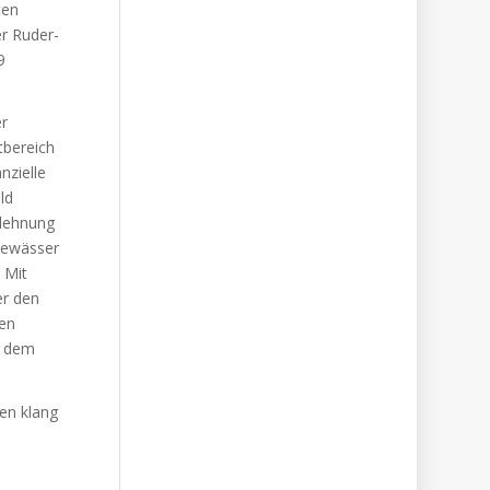
ten
er Ruder-
9
er
tbereich
nzielle
ld
nlehnung
 Gewässer
 Mit
er den
men
r dem
sen klang