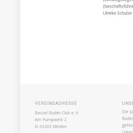
(Geschäftsführ
Ulrieke Schulze
VEREINSADRESSE
UNS
Die J
Bessel-Ruder-Club e. V.
Ruder
Am Pumpwerk 2
geför
D-32423 Minden
Unter