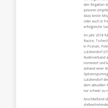
den Regatten d
Junioren empfe
dazu beste Mögl
oder auch in Fr
erfolgreiche Sa
Im Jahr 2018 fu
Racice, Tschech
in Poznan, Pole
Lützkendorf (C
Ruderverband a
nominiert und k
anhand einer Bi
Spitzensportreg
Lützkendorf die
dem aktuellen 
nur schwer zu re
Anschließend ü
stellvertretend