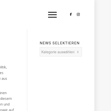
NEWS SELEKTIEREN
News
selektieren
itik,
zes
i aus
einen
u diesem
en und
sowie auf