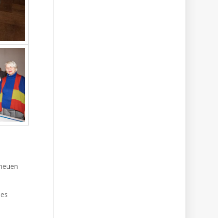
 neuen
des