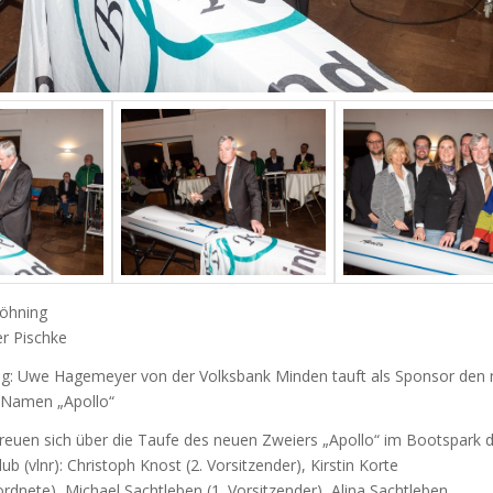
Böhning
er Pischke
g: Uwe Hagemeyer von der Volksbank Minden tauft als Sponsor den
 Namen „Apollo“
Freuen sich über die Taufe des neuen Zweiers „Apollo“ im Bootspark 
b (vlnr): Christoph Knost (2. Vorsitzender), Kirstin Korte
dnete), Michael Sachtleben (1. Vorsitzender), Alina Sachtleben