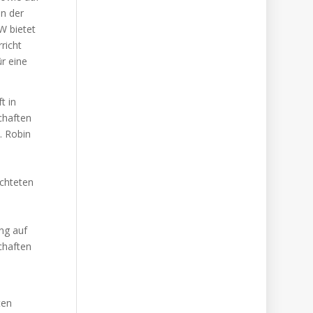
en der
W bietet
richt
ür eine
t in
chaften
. Robin
ichteten
ing auf
chaften
ten