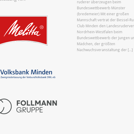
ruderer überzeugen beim
Bundeswettbewerb Münster
(bredemeier) Mit einer großen
Mannschaft vertrat der Bessel-Ru
Club Minden den Landesruderve
Nordrhein-Westfalen beim
Bundeswettbewerb der Jungen u
Mädchen, der größten
Nachwuchsveranstaltung der […]