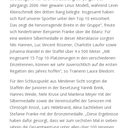
Jahrgangs 2006. Hier gewann Linus Modeß, während Levin
Kleinschmidt den dritten Rang belegte. Insgesamt haben
sich fünf unserer Sportler unter den Top 10 einsortiert.
Das zeigt die hervorragende Breite in der Gruppe“, freute
sich Kindertrainer Benjamin Franke über die Bilanz. Für
eine weitere Silbermedaille in dieser Altersklasse sorgten
Nils Hannen, Luc Vincent Rösener, Charlotte Laufer sowie
Johanna Wandel in der Staffel über 4 x 500 Meter. „Mit
insgesamt 15 Top 10-Platzierungen in den verschiedenen
Einzelrennen, können wir sehr zuversichtlich auf die ersten
Regatten des Jahres hoffen“, so Trainerin Laura Bleidorn.
Für den Schlusspunkt aus Mindener Sicht sorgten die
Staffeln der Junioren in der Besetzung Yannik Brink,
Hannes Weide, Nele Kruse und Marilena Meyer mit der
Silbermedaille sowie die Vereinsstaffel der Senioren mit
Christoph Knost, Lars Hildebrand, Alina Sachtleben und
Stefanie Franke mit der Bronzemedaille. „Diese Ergebnisse
haben dafür gesorgt, dass wir zum sechsten Mal in sieben
Jahren die Gesamtwertung unter allen über 100 Vereinen