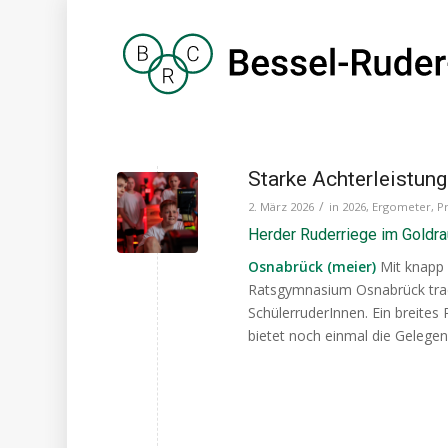
Starke Achterleistun
/
2. März 2026
in
2026
,
Ergometer
,
P
Herder Ruderriege im Goldr
Osnabrück (meier)
Mit knapp
Ratsgymnasium Osnabrück trad
SchülerruderInnen. Ein breite
bietet noch einmal die Gelege