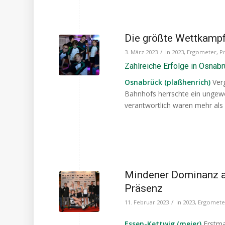
Die größte Wettkampf
/
3. März 2023
in
2023
,
Ergometer
,
P
Zahlreiche Erfolge in Osnab
Osnabrück (plaßhenrich)
Ver
Bahnhofs herrschte ein ungew
verantwortlich waren mehr als
Mindener Dominanz a
Präsenz
/
11. Februar 2023
in
2023
,
Ergomete
Essen-Kettwig (meier)
Erstma