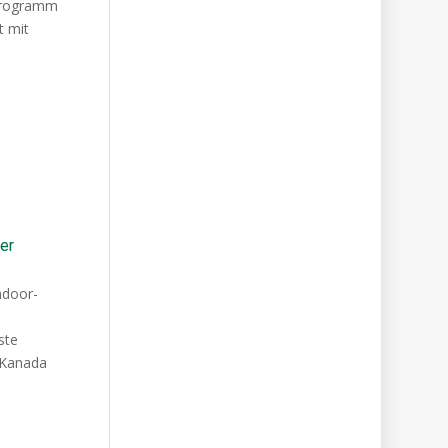
 Programm
t mit
er
ndoor-
ste
 Kanada