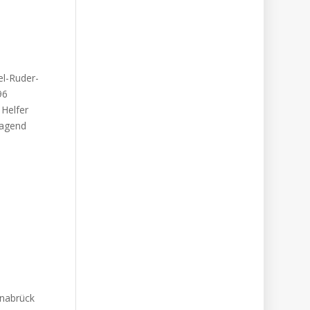
el-Ruder-
96
 Helfer
ragend
snabrück