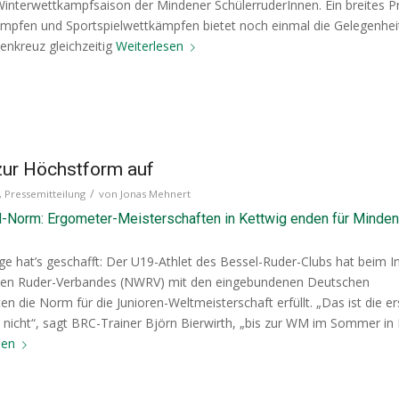
r Winterwettkampfsaison der Mindener SchülerruderInnen. Ein breites
kämpfen und Sportspielwettkämpfen bietet noch einmal die Gelegenhei
enkreuz gleichzeitig
Weiterlesen
zur Höchstform auf
/
,
Pressemitteilung
von
Jonas Mehnert
M-Norm: Ergometer-Meisterschaften in Kettwig enden für Minden
e hat’s geschafft: Der U19-Athlet des Bessel-Ruder-Clubs hat beim I
chen Ruder-Verbandes (NWRV) mit den eingebundenen Deutschen
 die Norm für die Junioren-Weltmeisterschaft erfüllt. „Das ist die er
nicht“, sagt BRC-Trainer Björn Bierwirth, „bis zur WM im Sommer in
sen