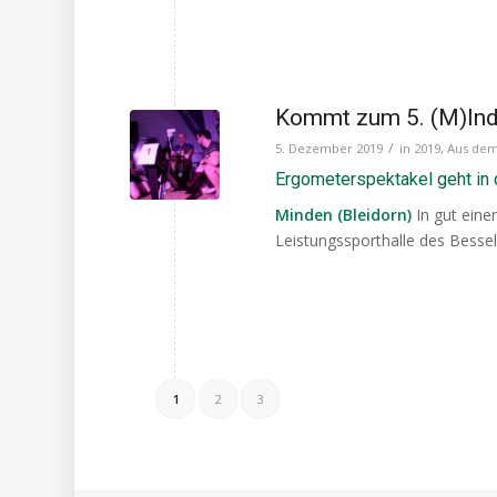
Kommt zum 5. (M)Ind
/
5. Dezember 2019
in
2019
,
Aus dem
Ergometerspektakel geht in 
Minden (Bleidorn)
In gut eine
Leistungssporthalle des Besse
1
2
3