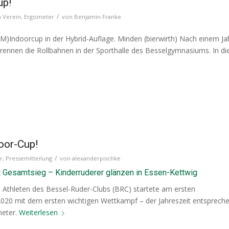
up!
/
 Verein
,
Ergometer
von
Benjamin Franke
M)Indoorcup in der Hybrid-Auflage. Minden (bierwirth) Nach einem J
brennen die Rollbahnen in der Sporthalle des Besselgymnasiums. In d
oor-Cup!
/
r
,
Pressemitteilung
von
alexanderpischke
t Gesamtsieg – Kinderruderer glänzen in Essen-Kettwig
e Athleten des Bessel-Ruder-Clubs (BRC) startete am ersten
020 mit dem ersten wichtigen Wettkampf – der Jahreszeit entsprech
meter.
Weiterlesen