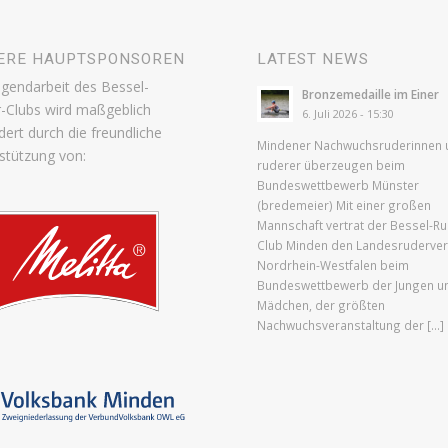
ERE HAUPTSPONSOREN
LATEST NEWS
ugendarbeit des Bessel-
Bronzemedaille im Einer
-Clubs wird maßgeblich
6. Juli 2026 - 15:30
dert durch die freundliche
Mindener Nachwuchsruderinnen 
stützung von:
ruderer überzeugen beim
Bundeswettbewerb Münster
(bredemeier) Mit einer großen
Mannschaft vertrat der Bessel-Ru
Club Minden den Landesruderve
Nordrhein-Westfalen beim
Bundeswettbewerb der Jungen u
Mädchen, der größten
Nachwuchsveranstaltung der […]