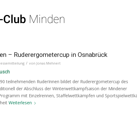
gen – Ruderergometercup in Osnabrück
/
ressemitteilung
von
Jonas Mehnert
ausch
 90 teilnehmenden RuderInnen bildet der Ruderergometercup des
itionell der Abschluss der Winterwettkampfsaison der Mindener
s Programm mit Einzelrennen, Staffelwettkämpfen und Sportspielwett
nheit
Weiterlesen