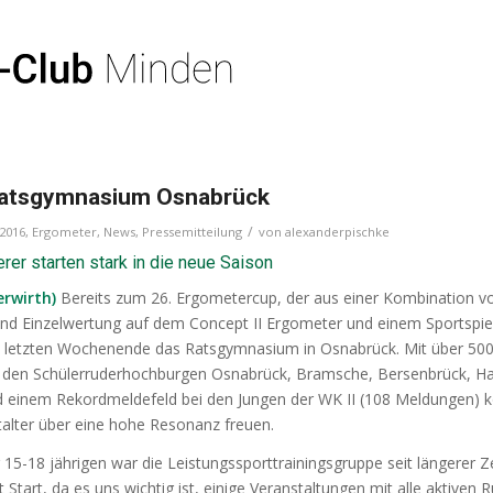
atsgymnasium Osnabrück
/
2016
,
Ergometer
,
News
,
Pressemitteilung
von
alexanderpischke
er starten stark in die neue Saison
erwirth)
Bereits zum 26. Ergometercup, der aus einer Kombination v
nd Einzelwertung auf dem Concept II Ergometer und einem Sportspie
m letzten Wochenende das Ratsgymnasium in Osnabrück.
Mit über 50
den Schülerruderhochburgen Osnabrück, Bramsche, Bersenbrück, H
 einem Rekordmeldefeld bei den Jungen der WK II (108 Meldungen) 
talter über eine hohe Resonanz freuen.
 15-18 jährigen war die Leistungssporttrainingsgruppe seit längerer Z
 Start, da es uns wichtig ist, einige Veranstaltungen mit alle aktiven 