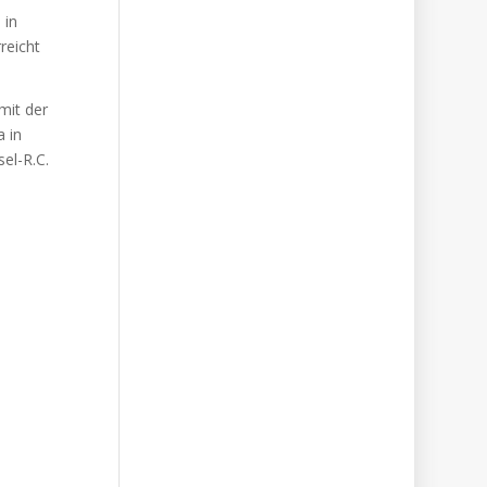
 in
reicht
mit der
a in
el-R.C.