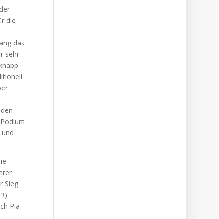
 der
r die
lang das
er sehr
 knapp
tionell
ber
 den
m Podium
n und
ie
erer
r Sieg
03)
ich Pia