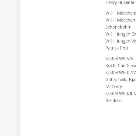
Henry Hüsener
WK II Mädchen: 
WK II Mädchen V
Schonebohm
WK II Jungen Ein
WK II Jungen Vi
Patrick Pott
Staffel WK V/VI
Koch, Carl Gies
Staffel WK III/I
Gottschalk, Bj
McCorry
Staffel WK I/II
Bleidorn