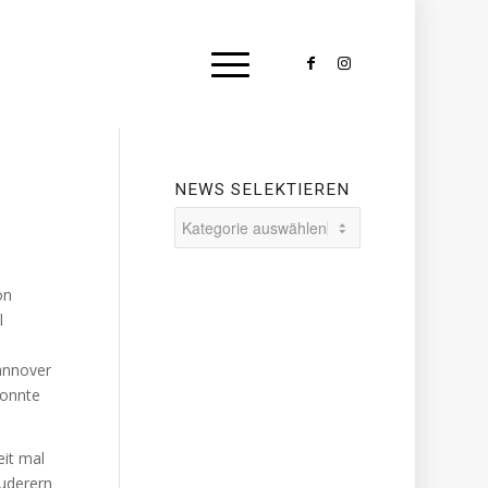
NEWS SELEKTIEREN
News
selektieren
on
l
0
annover
konnte
eit mal
Ruderern