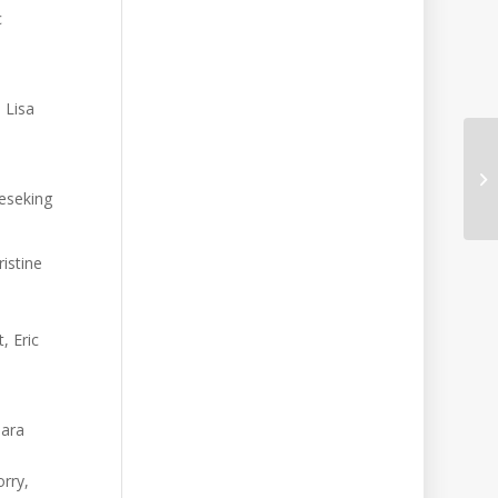
c
 Lisa
ieseking
istine
, Eric
lara
orry,