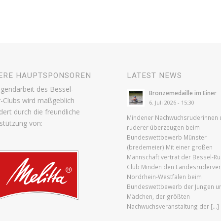
ERE HAUPTSPONSOREN
LATEST NEWS
ugendarbeit des Bessel-
Bronzemedaille im Einer
-Clubs wird maßgeblich
6. Juli 2026 - 15:30
dert durch die freundliche
Mindener Nachwuchsruderinnen 
stützung von:
ruderer überzeugen beim
Bundeswettbewerb Münster
(bredemeier) Mit einer großen
Mannschaft vertrat der Bessel-Ru
Club Minden den Landesruderve
Nordrhein-Westfalen beim
Bundeswettbewerb der Jungen u
Mädchen, der größten
Nachwuchsveranstaltung der […]