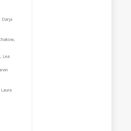
, Darja
schakow,
, Lea
arvin
n
, Laura