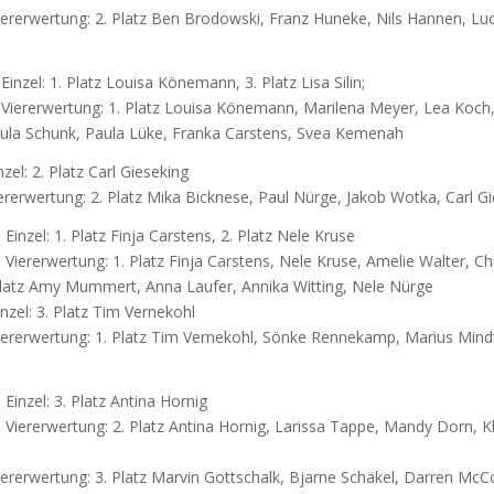
ererwertung: 2. Platz Ben Brodowski, Franz Huneke, Nils Hannen, Lu
nzel: 1. Platz Louisa Könemann, 3. Platz Lisa Silin;
iererwertung: 1. Platz Louisa Könemann, Marilena Meyer, Lea Koch,
 Paula Schunk, Paula Lüke, Franka Carstens, Svea Kemenah
zel: 2. Platz Carl Gieseking
rerwertung: 2. Platz Mika Bicknese, Paul Nürge, Jakob Wotka, Carl G
inzel: 1. Platz Finja Carstens, 2. Platz Nele Kruse
iererwertung: 1. Platz Finja Carstens, Nele Kruse, Amelie Walter, Chr
Platz Amy Mummert, Anna Laufer, Annika Witting, Nele Nürge
nzel: 3. Platz Tim Vernekohl
ererwertung: 1. Platz Tim Vernekohl, Sönke Rennekamp, Marius Mindt
Einzel: 3. Platz Antina Hornig
Viererwertung: 2. Platz Antina Hornig, Larissa Tappe, Mandy Dorn, K
iererwertung: 3. Platz Marvin Gottschalk, Bjarne Schäkel, Darren McC