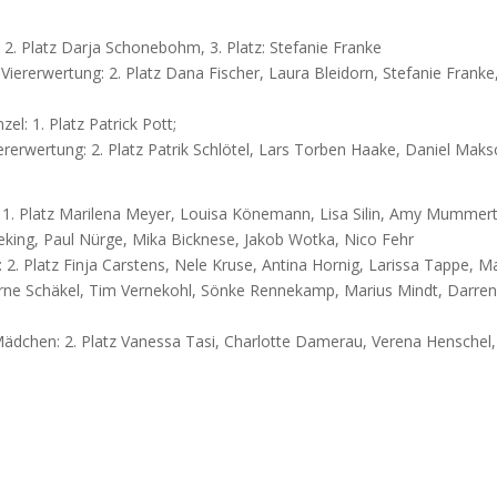
2. Platz Darja Schonebohm, 3. Platz: Stefanie Franke
iererwertung: 2. Platz Dana Fischer, Laura Bleidorn, Stefanie Franke
zel: 1. Platz Patrick Pott;
ererwertung: 2. Platz Patrik Schlötel, Lars Torben Haake, Daniel Mak
: 1. Platz Marilena Meyer, Louisa Könemann, Lisa Silin, Amy Mummert
eking, Paul Nürge, Mika Bicknese, Jakob Wotka, Nico Fehr
V: 2. Platz Finja Carstens, Nele Kruse, Antina Hornig, Larissa Tappe, M
arne Schäkel, Tim Vernekohl, Sönke Rennekamp, Marius Mindt, Darre
 Mädchen: 2. Platz Vanessa Tasi, Charlotte Damerau, Verena Henschel