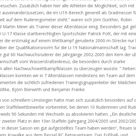
uchen. Zusätzlich haben hier alle Athleten die Möglichkeit, sich mit
 auseinanderzusetzen, die im U19-Bereich generell als Gradmesser fü
eit auf dem Ruderergometer steht.“ waren sich Jörn Günther, Robin
 Martin Meier als Trainer dieser Altersklasse einig. Besonders gut ge
 U-17 Klasse startberechtigten Sportschüler Patrick Pott, der mit ein
ber die erstmalig auf einem Wettkampf geruderte 2000-m-Strecke nur
ber der Qualifikationsnorm für die U-19 Nationalmannschaft lag. Tradi
die gut 60 Nachwuchsruderer der Jahrgänge 2002-2005 den Kern der ü
nnschaft vom Wasserstraßenkreuz, die besonders durch starke
n allen Nachwuchswettkampfklassen zu überzeugen wusste. “ Neben
nklassen konnten wir in 7 Altersklassen mindestens ein Team auf de
sümierten die sichtlich zufriedenen Trainingsgruppenleiter der Mädche
ltke, Björn Bierwirth und Benjamin Franke.
 von schnellem Umsteigen hatte man sich zusätzlich besonders auf d
en Staffelwettbewerbe vorbereitet, bei denen 10 Ruderinnen und Rud
weils 90 Sekunden mit Wechseln zu absolvieren hatten. „Ein deutliche
 zweiter Platz in den 10er-Staffeln (Jahrgang 2004/2005 und 2002/20
r in dieser Saison ein gut aufgestelltes Team haben werden“, freuen s
nis Kowalke aus dem Bessel RC Betreuerteam. Das Fußball- und