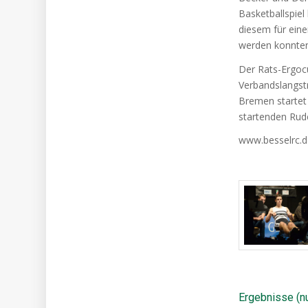
Basketballspiel
diesem für ein
werden konnte
Der Rats-Ergocu
Verbandslangstr
Bremen startet
startenden Rud
www.besselrc.
Ergebnisse (n