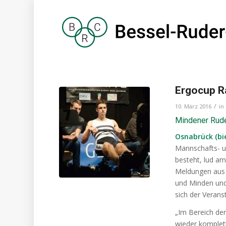
Ergocup R
/
10. März 2016
in
Mindener Ruder
Osnabrück (bi
Mannschafts- u
besteht, lud a
Meldungen aus 
und Minden und
sich der Verans
„Im Bereich der
wieder komplett