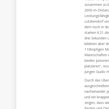
zusammen zu bes
2000-m-Distanz
Leistungsfähigk
Lützkendorf und
dem noch in der
starken 6:21 ü
drei Sekunden ü
bildeten aber 
110köpfigen Ma
Mannschaften i
beiden Juniore
platzieren“, re
Jungen Guido Hö
Durch das Üben
ausgeschrieben
nacheinander je
und ein knapper
zeigen, dass wi
Becker und Den